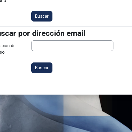
rio
scar por dirección email
scar por dirección email
cción de
reo